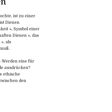
en
chte, ist zu einer
ist Dienen
keit », Symbol einer
aften Dienen », das
», als
 muß.
t-Werden eine für
de ausdrücken?
e ethische
 zwischen den