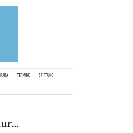
ARABA
TERMINE
STIFTUNG
tur…